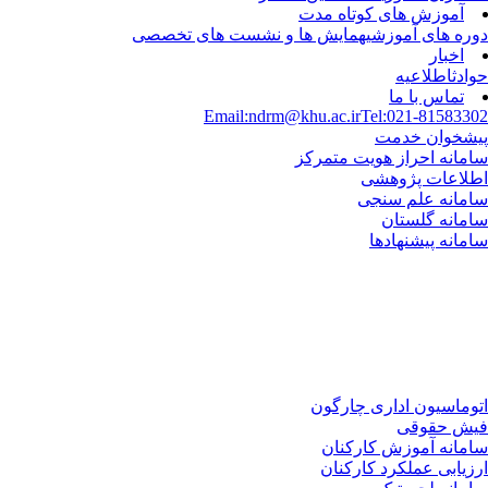
آموزش های کوتاه مدت
دوره های آموزشی
همایش ها و نشست های تخصصی
اخبار
حوادث
اطلاعیه
تماس با ما
Email:ndrm@khu.ac.ir
Tel:021-81583302
پیشخوان خدمت
سامانه احراز هویت متمرکز
اطلاعات پژوهشی
سامانه علم سنجی
سامانه گلستان
سامانه پیشنهادها
اتوماسیون اداری چارگون
فیش حقوقی
سامانه آموزش کارکنان
ارزیابی عملکرد کارکنان