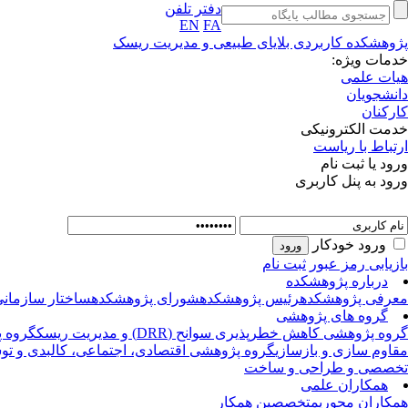
دفتر تلفن
EN
FA
پژوهشکده کاربردی بلایای طبیعی و مدیریت ریسک
خدمات ویژه:
هیات علمی
دانشجویان
کارکنان
خدمت الکترونیکی
ارتباط با ریاست
ورود یا ثبت نام
ورود به پنل کاربری
ورود خودکار
بازیابی رمز عبور
ثبت نام
درباره پژوهشکده
معرفی پژوهشکده
رئیس پژوهشکده
شورای پژوهشکده
ساختار سازمان
گروه های پژوهشی
گروه پژوهشی کاهش خطرپذیری سوانح (DRR) و مدیریت ریسک
گروه پ
مقاوم سازی و بازسازی
گروه پژوهشی اقتصادی، اجتماعی، کالبدی و توس
تخصصی و طراحی و ساخت
همکاران علمی
همکاران محوری
متخصصین همکار